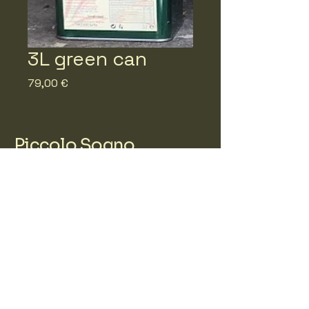
3L green can
Prix
79,00 €
Piccolo Sogno
Contact:
Virginie Michielsen
v.michielsen@hotmail.com
Politique de confidentialité