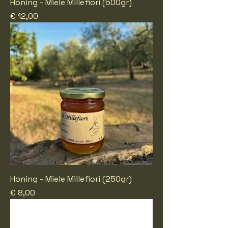
Honing - Miele Millefiori (500gr)
Prijs
€ 12,00
Honing - Miele Millefiori (250gr)
Prijs
€ 8,00