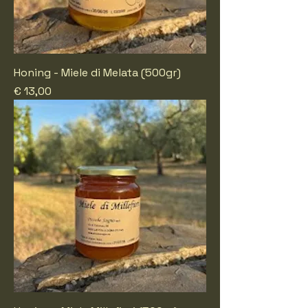
Honing - Miele di Melata (500gr)
Prijs
€ 13,00